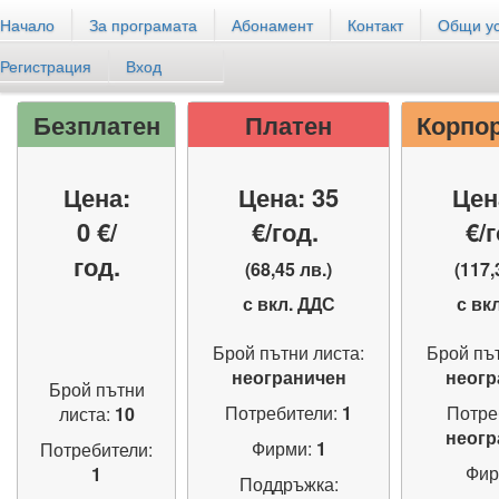
Начало
За програмата
Абонамент
Контакт
Общи у
Абонаментни пла
Регистрация
Вход
Безплатен
Платен
Корпо
Цена:
Цена: 35
Цен
0 €/
€/год.
€/
год.
(68,45 лв.)
(117,
с вкл. ДДС
с вк
Брой пътни листа:
Брой път
неограничен
неогр
Брой пътни
Потребители:
1
Потре
листа:
10
неогр
Фирми:
1
Потребители:
Фир
1
Поддръжка: